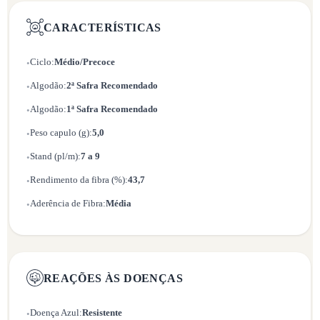
CARACTERÍSTICAS
Ciclo:
Médio/Precoce
•
Algodão:
2ª Safra Recomendado
•
Algodão:
1ª Safra Recomendado
•
Peso capulo (g):
5,0
•
Stand (pl/m):
7 a 9
•
Rendimento da fibra (%):
43,7
•
Aderência de Fibra:
Média
•
REAÇÕES ÀS DOENÇAS
Doença Azul:
Resistente
•