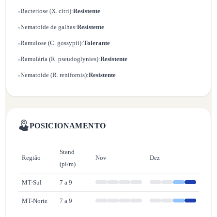
Bacteriose (X. citri):
Resistente
•
Nematoide de galhas:
Resistente
•
Ramulose (C. gossypii):
Tolerante
•
Ramulária (R. pseudoglynies):
Resistente
•
Nematoide (R. renifornis):
Resistente
•
POSICIONAMENTO
Stand
Região
Nov
Dez
Jan
(pl/m)
MT-Sul
7 a 9
MT-Norte
7 a 9