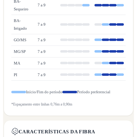
BA-
7 a 9
Sequeiro
BA-
7 a 9
Irrigado
GO/MS
7 a 9
MG/SP
7 a 9
MA
7 a 9
PI
7 a 9
Início/Fim do período
Período preferencial
*Espaçamento entre linhas 0,76m a 0,90m
CARACTERÍSTICAS DA FIBRA