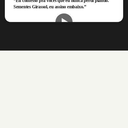
“Eu confesso pra vocês que eu nunca perdi plantio.
Sementes Girassol, eu assino embaixo.”