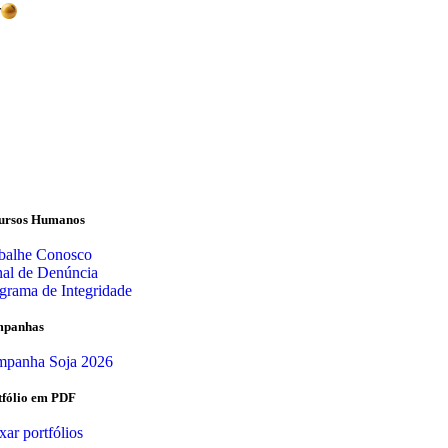
r
ursos Humanos
balhe Conosco
al de Denúncia
grama de Integridade
panhas
panha Soja 2026
tfólio em PDF
xar portfólios