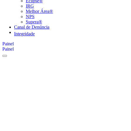
Eclipse®
IRG
Melhor Área®
NPS
Supera®
Canal de Denúncia
Painel
Painel