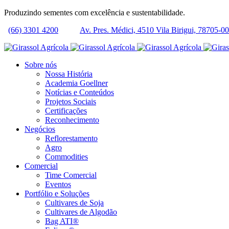
Produzindo sementes com excelência e sustentabilidade.
(66) 3301 4200
Av. Pres. Médici, 4510 Vila Birigui, 78705-
Sobre nós
Nossa História
Academia Goellner
Notícias e Conteúdos
Projetos Sociais
Certificações
Reconhecimento
Negócios
Reflorestamento
Agro
Commodities
Comercial
Time Comercial
Eventos
Portfólio e Soluções
Cultivares de Soja
Cultivares de Algodão
Bag ATI®