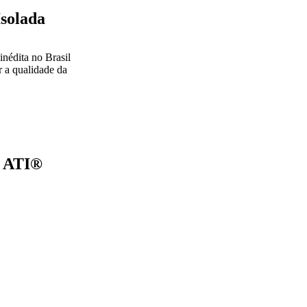
solada
inédita no Brasil
r a qualidade da
g ATI®