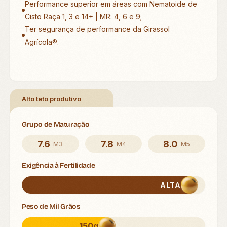
Performance superior em áreas com Nematoide de
Cisto Raça 1, 3 e 14+ | MR: 4, 6 e 9;
Ter segurança de performance da Girassol
Agrícola®.
Alto teto produtivo
Grupo de Maturação
7.6
7.8
8.0
M3
M4
M5
Exigência à Fertilidade
ALTA
Peso de Mil Grãos
150g