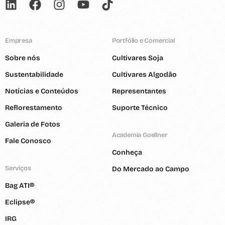
Empresa
Portfólio e Comercial
Sobre nós
Cultivares Soja
Sustentabilidade
Cultivares Algodão
Notícias e Conteúdos
Representantes
Reflorestamento
Suporte Técnico
Galeria de Fotos
Academia Goellner
Fale Conosco
Conheça
Serviços
Do Mercado ao Campo
Bag ATI®
Eclipse®
IRG