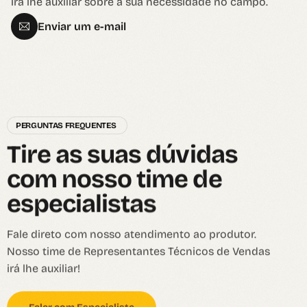
irá lhe auxiliar sobre a sua necessidade no campo.
Enviar um e-mail
PERGUNTAS FREQUENTES
T
i
r
e
a
s
s
u
a
s
d
ú
v
i
d
a
s
c
o
m
n
o
s
s
o
t
i
m
e
d
e
e
s
p
e
c
i
a
l
i
s
t
a
s
Fale direto com nosso atendimento ao produtor.
Nosso time de Representantes Técnicos de Vendas
irá lhe auxiliar!
Falar com Especialista