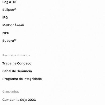
Bag ATI®
Eclipse®
IRG
Melhor Área®
NPS
Supera®
Recursos Humanos
Trabalhe Conosco
Canal de Denúncia
Programa de Integridade
Campanhas
Campanha Soja 2026