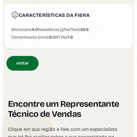
CARACTERÍSTICAS DA FIBRA
Micronaire:
4.0
Resistência (gFor/Text):
29.5
Comprimento (mm):
31.1
SFI (%):
7.6
voltar
Encontre um Representante
Técnico de Vendas
Clique em sua região e fale com um especialista
que irá lhe auxiliar sobre a sua necessidade no