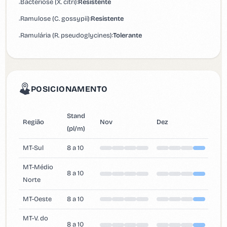
Bacteriose (X. citri):
Resistente
•
Ramulose (C. gossypii):
Resistente
•
Ramulária (R. pseudoglycines):
Tolerante
•
POSICIONAMENTO
Stand
Região
Nov
Dez
Jan
(pl/m)
MT-Sul
8 a 10
MT-Médio
8 a 10
Norte
MT-Oeste
8 a 10
MT-V. do
8 a 10