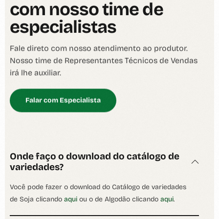
c
o
m
n
o
s
s
o
t
i
m
e
d
e
e
s
p
e
c
i
a
l
i
s
t
a
s
Fale direto com nosso atendimento ao produtor.
Nosso time de Representantes Técnicos de Vendas
irá lhe auxiliar.
Falar com Especialista
Onde faço o download do catálogo de
variedades?
Você pode fazer o download do Catálogo de variedades
de Soja clicando
aqui
ou o de Algodão clicando
aqui
.