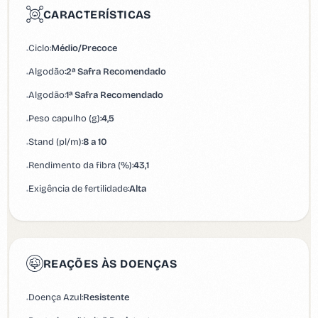
CARACTERÍSTICAS
Ciclo:
Médio/Precoce
•
Algodão:
2ª Safra Recomendado
•
Algodão:
1ª Safra Recomendado
•
Peso capulho (g):
4,5
•
Stand (pl/m):
8 a 10
•
Rendimento da fibra (%):
43,1
•
Exigência de fertilidade:
Alta
•
REAÇÕES ÀS DOENÇAS
Doença Azul:
Resistente
•