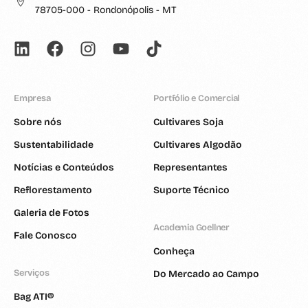
78705-000 - Rondonópolis - MT
Empresa
Portfólio e Comercial
Sobre nós
Cultivares Soja
Sustentabilidade
Cultivares Algodão
Notícias e Conteúdos
Representantes
Reflorestamento
Suporte Técnico
Galeria de Fotos
Academia Goellner
Fale Conosco
Conheça
Serviços
Do Mercado ao Campo
Bag ATI®