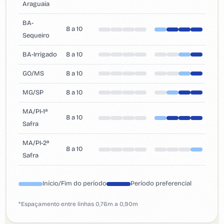
Araguaia
BA-
8 a 10
Sequeiro
BA-Irrigado
8 a 10
GO/MS
8 a 10
MG/SP
8 a 10
MA/PI-1ª
8 a 10
Safra
MA/PI-2ª
8 a 10
Safra
Início/Fim do período
Período preferencial
*Espaçamento entre linhas 0,76m a 0,90m