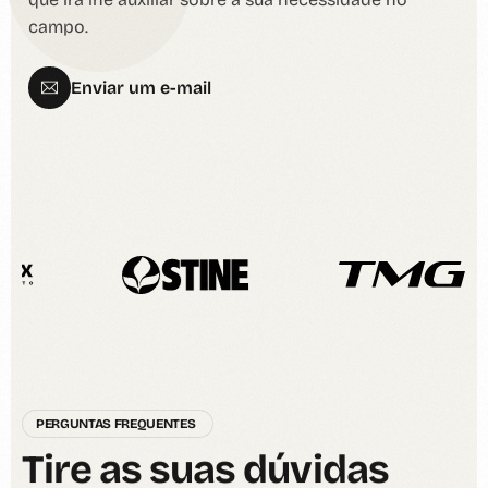
campo.
Enviar um e-mail
PERGUNTAS FREQUENTES
T
i
r
e
a
s
s
u
a
s
d
ú
v
i
d
a
s