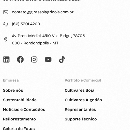
contato@girassolagricola.com.br
(66) 3301 4200
Av. Pres. Médici, 4510 Vila Birigui, 78705-
000 - Rondonópolis - MT
Empresa
Portfólio e Comercial
Sobre nós
Cultivares Soja
Sustentabilidade
Cultivares Algodão
Notícias e Conteúdos
Representantes
Reflorestamento
Suporte Técnico
Galeria de Fotos