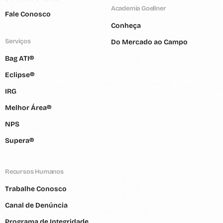
Academia Goellner
Fale Conosco
Conheça
Serviços
Do Mercado ao Campo
Bag ATI®
Eclipse®
IRG
Melhor Área®
NPS
Supera®
Recursos Humanos
Trabalhe Conosco
Canal de Denúncia
Programa de Integridade